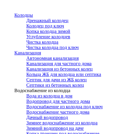
Перейти
к
Колодцы
основному
Дренажный колодец
содержанию
Колодец под ключ
Копка колодца зимой
Углубление колодцев
Чистка колодца
Чистка колодца под ключ
Канализация
Автономная канализация
Канализация для частного дома
Канализация из бетонных колец
Кольца ЖБ для колодца или септика
Септик для дачи из ЖБ колец
Септики из бетонных колец
Водоснабжение из колодца
Вода из колодца в дом
Водопровод для частного дома
Водоснабжение из колодца под ключ
Водоснабжение частного дома
Дачный водопровод
Зимнее водоснабжение из колодца
Зимний водопровод на даче
Копка траншеи под водоснабжение