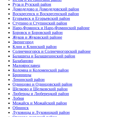
Руза и Рузский район
Домодедово и Домодедовский район
Воскресенск и Воскресенский район
Егорьевск и Егорьевский район
Ступино и Ступинский район
Наро-Фоминск и Наро-Фоминский районе
Боровск и Боровский район
Жуков и Жуковский районе
Звенигород
Клин и Клинский район
Солнечногорск и Солнечногорский районе
Балашиха и Балашихинский район
Балабаново
Малоярославец
Коломна и Коломенский район
Бронницы
Ленинский район
Одинцово и Одинцовский район
Щелково и Щелковский район
Люберцы и Люберецкий район
Лобня
Можайск и Можайский район
Обнинск
Луховицы и Луховицкий район