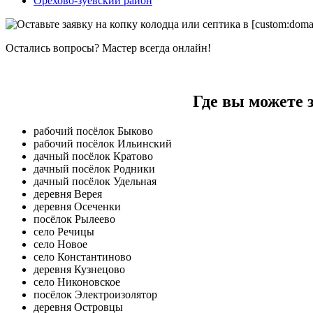
Орехово-зуевский район
Остались вопросы? Мастер всегда онлайн!
Где вы можете 
рабочий посёлок Быково
рабочий посёлок Ильинский
дачный посёлок Кратово
дачный посёлок Родники
дачный посёлок Удельная
деревня Верея
деревня Осеченки
посёлок Рылеево
село Речицы
село Новое
село Константиново
деревня Кузнецово
село Никоновское
посёлок Электроизолятор
деревня Островцы