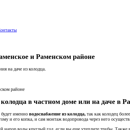
онтакты
Раменское и Раменском районе
ия на даче из колодца.
нском районе
колодца в частном доме или на даче в 
е будет именно
водоснабжение из колодца,
так как колодец боле
му и его копка, и сам монтаж водопровода через него осуществ
ый напор воды круглый год, если вы еще утеплите трубы. Также