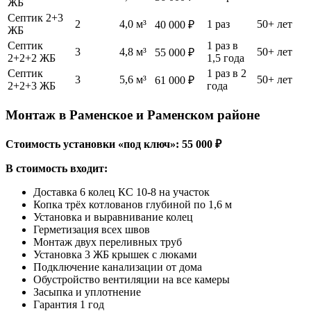
ЖБ
Септик 2+3
2
4,0 м³
1 раз
50+ лет
40 000 ₽
ЖБ
Септик
1 раз в
3
4,8 м³
50+ лет
55 000 ₽
2+2+2 ЖБ
1,5 года
Септик
1 раз в 2
3
5,6 м³
50+ лет
61 000 ₽
2+2+3 ЖБ
года
Монтаж в Раменское и Раменском районе
Стоимость установки «под ключ»: 55 000 ₽
В стоимость входит:
Доставка 6 колец КС 10-8 на участок
Копка трёх котлованов глубиной по 1,6 м
Установка и выравнивание колец
Герметизация всех швов
Монтаж двух переливных труб
Установка 3 ЖБ крышек с люками
Подключение канализации от дома
Обустройство вентиляции на все камеры
Засыпка и уплотнение
Гарантия 1 год