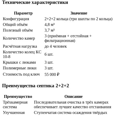
Технические характеристики
Параметр
Значение
Конфигурация
2+2+2 кольца (три шахты по 2 кольца)
Общий объём
4,8 м³
Полезный объём
3,7 м³
3 (приёмная + отстойная +
Количество камер
фильтрационная)
Расчётная нагрузка
до 4 человек
Количество колец КС
6 шт.
10-8
Крышки с люками
3 шт.
Полимерные люки
3 шт.
Стоимость под ключ
55 000 ₽
Преимущества септика 2+2+2
Преимущество
Описание
Трёхкамерная
Последовательная очистка в трёх камерах
система
обеспечивает лучшее качество отстаивания
Улучшенная
Ступенчатая система осаждения твёрдых