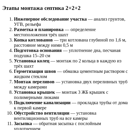
Этапы монтажа септика 2+2+2
Инженерное обследование участка
— анализ грунтов,
УГВ, рельефа
Разметка и планировка
— определение
местоположения трёх шахт
Копка котлованов
— три котлована глубиной по 1,6 м,
расстояние между ними 0,5 м
Подготовка основания
— уплотнение дна, песчаная
подушка 15–20 см
Установка колец
— монтаж по 2 кольца в каждую из
трёх шахт
Герметизация швов
— обмазка цементным раствором с
жидким стеклом
Монтаж переливов
— установка двух переливных труб
между камерами
Установка крышек
— монтаж 3 ЖБ крышек с
полимерными люками
Подключение канализации
— прокладка трубы от дома
к первой камере
Обустройство вентиляции
— установка
вентиляционных труб на все камеры
Засыпка
— обратная засыпка с послойным
уплотнением