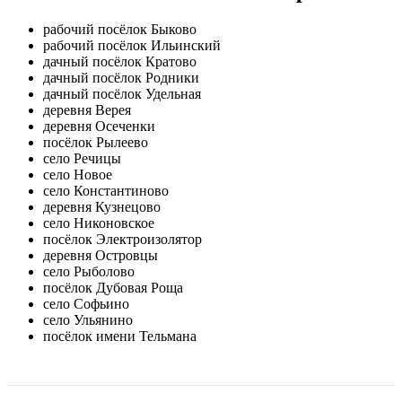
рабочий посёлок Быково
рабочий посёлок Ильинский
дачный посёлок Кратово
дачный посёлок Родники
дачный посёлок Удельная
деревня Верея
деревня Осеченки
посёлок Рылеево
село Речицы
село Новое
село Константиново
деревня Кузнецово
село Никоновское
посёлок Электроизолятор
деревня Островцы
село Рыболово
посёлок Дубовая Роща
село Софьино
село Ульянино
посёлок имени Тельмана