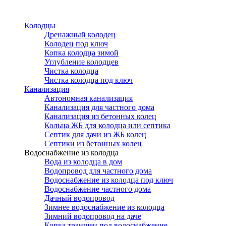
Перейти
к
Колодцы
основному
Дренажный колодец
содержанию
Колодец под ключ
Копка колодца зимой
Углубление колодцев
Чистка колодца
Чистка колодца под ключ
Канализация
Автономная канализация
Канализация для частного дома
Канализация из бетонных колец
Кольца ЖБ для колодца или септика
Септик для дачи из ЖБ колец
Септики из бетонных колец
Водоснабжение из колодца
Вода из колодца в дом
Водопровод для частного дома
Водоснабжение из колодца под ключ
Водоснабжение частного дома
Дачный водопровод
Зимнее водоснабжение из колодца
Зимний водопровод на даче
Копка траншеи под водоснабжение