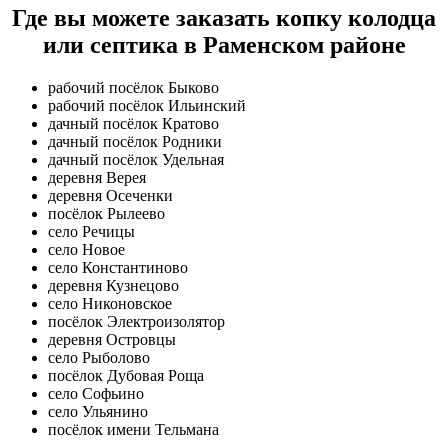
Где вы можете заказать копку колодца
или септика в Раменском районе
рабочий посёлок Быково
рабочий посёлок Ильинский
дачный посёлок Кратово
дачный посёлок Родники
дачный посёлок Удельная
деревня Верея
деревня Осеченки
посёлок Рылеево
село Речицы
село Новое
село Константиново
деревня Кузнецово
село Никоновское
посёлок Электроизолятор
деревня Островцы
село Рыболово
посёлок Дубовая Роща
село Софьино
село Ульянино
посёлок имени Тельмана