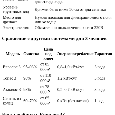
для отвода воды
Уровень
Должен быть ниже 50 см от дна септика
грунтовых вод
Место для
Нужна площадь для фильтрационного поля
дренажа
или колодца
Электричество
Обязательно подключение к сети 220В
Сравнение с другими системами для 3 человек
Цена
Модель
Очистка
под
Энергопотребление
Гарантия
ключ
от 85
Евролос 3
95–98%
0,8–1,0 кВт/сут
3 года
000 ₽
от 110
Топас 3
98%
1,2 кВт/сут
3 года
000 ₽
от 78
Аквалос 3
98%
0,5–0,7 кВт/сут
3 года
000 ₽
от 65
Септик из
60–70%
0 кВт (без насоса)
1 год
колец
000 ₽
Когда выбирать Евролос 3?