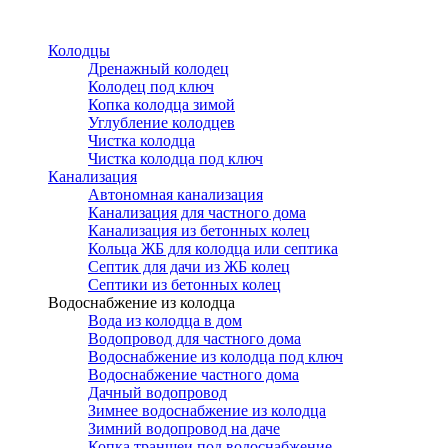
Перейти
к
Колодцы
основному
Дренажный колодец
содержанию
Колодец под ключ
Копка колодца зимой
Углубление колодцев
Чистка колодца
Чистка колодца под ключ
Канализация
Автономная канализация
Канализация для частного дома
Канализация из бетонных колец
Кольца ЖБ для колодца или септика
Септик для дачи из ЖБ колец
Септики из бетонных колец
Водоснабжение из колодца
Вода из колодца в дом
Водопровод для частного дома
Водоснабжение из колодца под ключ
Водоснабжение частного дома
Дачный водопровод
Зимнее водоснабжение из колодца
Зимний водопровод на даче
Копка траншеи под водоснабжение