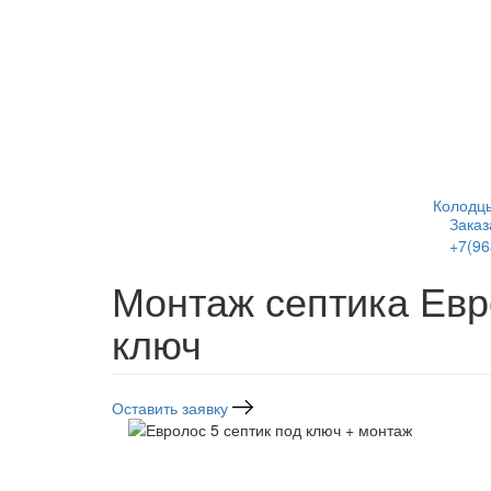
Перейти
к
основному
содержанию
Колодц
Заказ
+7(96
Напис
Монтаж септика Евр
ключ
Оставить заявку