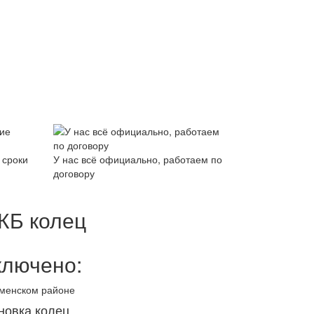
 сроки
У нас всё официально, работаем по
договору
 ЖБ колец
ключено:
аменском районе
новка колец