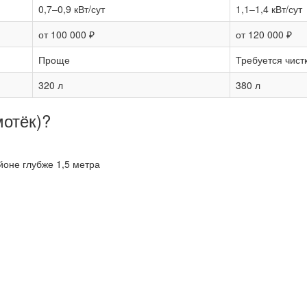
0,7–0,9 кВт/сут
1,1–1,4 кВт/сут
от 100 000 ₽
от 120 000 ₽
Проще
Требуется чист
320 л
380 л
мотёк)?
йоне глубже 1,5 метра